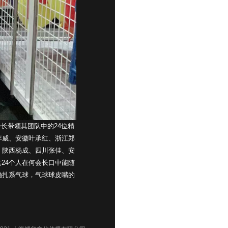
会长带领其团队中的24位精
李威、安徽叶承红、浙江郑
、陕西杨成、四川张佳、安
24个人在何会长口中能随
确扎系气球，气球球皮嘴的