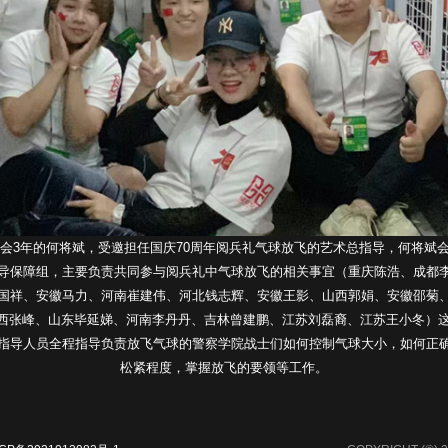
协会3年的何将斌，受邀担任国庆70周年阅兵礼气球放飞的艺术总指导，何将斌
导保障组，主要负责共同参与阅兵礼中气球放飞的相关事宜（重庆陈浩、成都
国祥、安徽马力、河南崔建伟、河北钱志辉、安徽王影、山西郭娟、安徽邵菊
西张峰、山东毕延娣、河南李丹丹、吉林曾建鹏、江苏刘磊裔、江苏王小冬）这
指导人员全程指导负责放飞气球的警察学院战士们如何控制气球大小，如何正
松紧程度，掌握放飞的要领等工作。